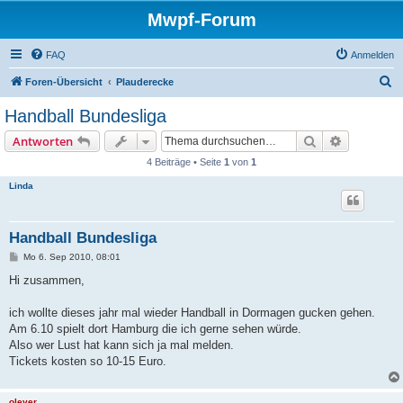
Mwpf-Forum
FAQ
Anmelden
S
Foren-Übersicht
Plauderecke
u
Handball Bundesliga
c
Suche
Erweiterte
Antworten
h
4 Beiträge • Seite
1
von
1
e
Linda
Handball Bundesliga
B
Mo 6. Sep 2010, 08:01
e
i
Hi zusammen,
t
r
a
ich wollte dieses jahr mal wieder Handball in Dormagen gucken gehen.
g
Am 6.10 spielt dort Hamburg die ich gerne sehen würde.
Also wer Lust hat kann sich ja mal melden.
Tickets kosten so 10-15 Euro.
olever