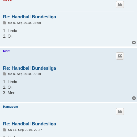
Re: Handball Bundesliga
B
Mo 6. Sep 2010, 08:08
e
i
1. Linda
t
2. Oli
r
a
g
Mert
Re: Handball Bundesliga
B
Mo 6. Sep 2010, 09:18
e
i
1. Linda
t
2. Oli
r
a
3. Mert
g
Hamucom
Re: Handball Bundesliga
B
Sa 11. Sep 2010, 22:37
e
i