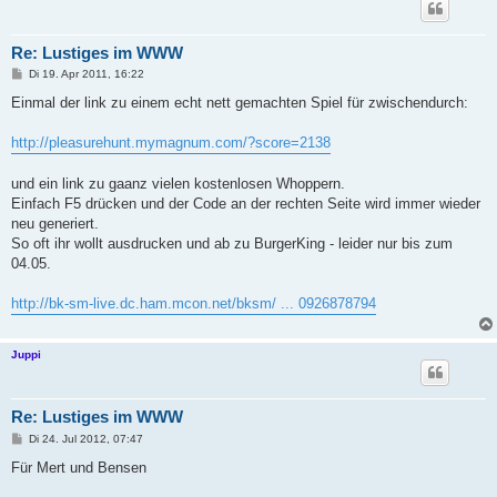
Re: Lustiges im WWW
B
Di 19. Apr 2011, 16:22
e
i
Einmal der link zu einem echt nett gemachten Spiel für zwischendurch:
t
r
a
http://pleasurehunt.mymagnum.com/?score=2138
g
und ein link zu gaanz vielen kostenlosen Whoppern.
Einfach F5 drücken und der Code an der rechten Seite wird immer wieder
neu generiert.
So oft ihr wollt ausdrucken und ab zu BurgerKing - leider nur bis zum
04.05.
http://bk-sm-live.dc.ham.mcon.net/bksm/ ... 0926878794
Juppi
Re: Lustiges im WWW
B
Di 24. Jul 2012, 07:47
e
i
Für Mert und Bensen
t
r