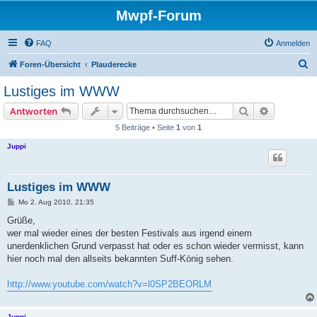
Mwpf-Forum
FAQ
Anmelden
S
Foren-Übersicht
Plauderecke
u
Lustiges im WWW
c
Suche
Erweiterte
Antworten
h
5 Beiträge • Seite
1
von
1
e
Juppi
Lustiges im WWW
B
Mo 2. Aug 2010, 21:35
e
i
Grüße,
t
wer mal wieder eines der besten Festivals aus irgend einem
r
a
unerdenklichen Grund verpasst hat oder es schon wieder vermisst, kann
g
hier noch mal den allseits bekannten Suff-König sehen.
http://www.youtube.com/watch?v=l0SP2BEORLM
Juppi