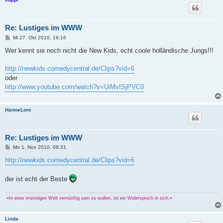
Re: Lustiges im WWW
B
Mi 27. Okt 2010, 16:16
e
i
Wer kennt sie noch nicht die New Kids, echt coole holländische Jungs!!!
t
r
a
http://newkids.comedycentral.de/Clips?vid=6
g
oder
http://www.youtube.com/watch?v=UiMvISjPVC0
HanneLore
Re: Lustiges im WWW
B
Mo 1. Nov 2010, 08:31
e
i
http://newkids.comedycentral.de/Clips?vid=6
t
r
a
der ist echt der Beste
g
«In einer irrsinnigen Welt vernünftig sein zu wollen, ist ein Widerspruch in sich.»
Linda