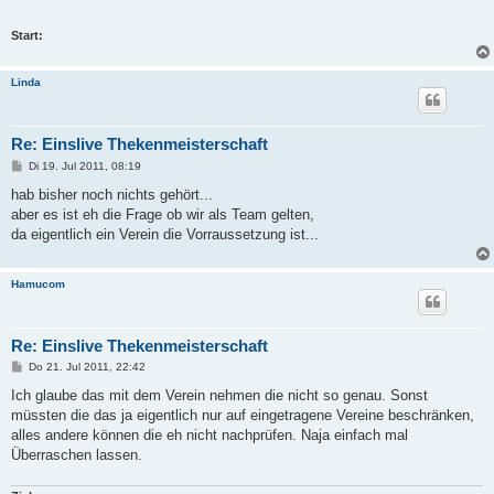
Start:
Linda
Re: Einslive Thekenmeisterschaft
B
Di 19. Jul 2011, 08:19
e
i
hab bisher noch nichts gehört...
t
aber es ist eh die Frage ob wir als Team gelten,
r
a
da eigentlich ein Verein die Vorraussetzung ist...
g
Hamucom
Re: Einslive Thekenmeisterschaft
B
Do 21. Jul 2011, 22:42
e
i
Ich glaube das mit dem Verein nehmen die nicht so genau. Sonst
t
müssten die das ja eigentlich nur auf eingetragene Vereine beschränken,
r
a
alles andere können die eh nicht nachprüfen. Naja einfach mal
g
Überraschen lassen.