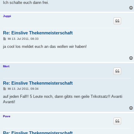
Ich schalte euch dann frei.
Juppi
Re: Einslive Thekenmeisterschaft
B
Mi 13. Jul 2011, 08:33
e
i
ja cool los meldet euch an das wollen wir haben!
t
r
a
g
Mert
Re: Einslive Thekenmeisterschaft
B
Mi 13. Jul 2011, 09:34
e
i
auf jeden Fall!! 5 Leute noch, dann gibts nen geile Trikotsatz!! Avanti
t
Avanti!
r
a
g
Pave
Re: Einslive Thekenmeisterschaft