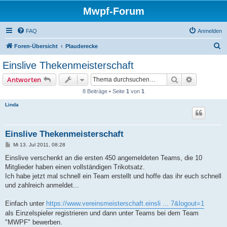
Mwpf-Forum
FAQ
Anmelden
S
Foren-Übersicht
Plauderecke
u
Einslive Thekenmeisterschaft
c
Suche
Erweiterte
Antworten
h
8 Beiträge • Seite
1
von
1
e
Linda
Einslive Thekenmeisterschaft
B
Mi 13. Jul 2011, 08:28
e
i
Einslive verschenkt an die ersten 450 angemeldeten Teams, die 10
t
Mitglieder haben einen vollständigen Trikotsatz.
r
a
Ich habe jetzt mal schnell ein Team erstellt und hoffe das ihr euch schnell
g
und zahlreich anmeldet...
Einfach unter
https://www.vereinsmeisterschaft.einsli ... 7&logout=1
als Einzelspieler registrieren und dann unter Teams bei dem Team
"MWPF" bewerben.