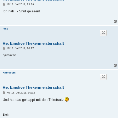
B
Mi 13. Jul 2011, 13:39
e
i
Ich hab T- Shirt gelesen!
t
r
a
g
Icke
Re: Einslive Thekenmeisterschaft
B
Mi 13. Jul 2011, 16:17
e
i
gemacht...
t
r
a
g
Hamucom
Re: Einslive Thekenmeisterschaft
B
Mo 18. Jul 2011, 10:52
e
i
Und hat das geklappt mit den Trikotsatz
t
r
a
g
Ziel: