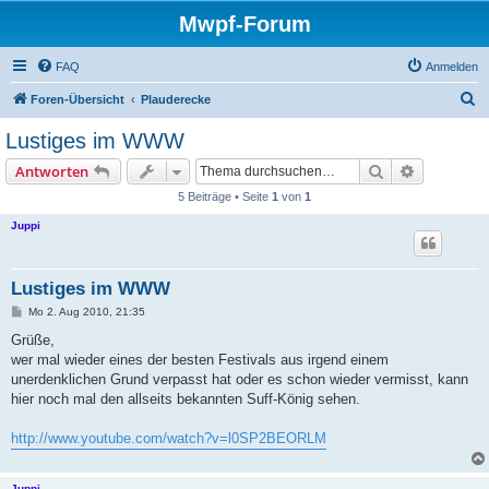
Mwpf-Forum
FAQ
Anmelden
S
Foren-Übersicht
Plauderecke
u
Lustiges im WWW
c
Suche
Erweiterte
Antworten
h
5 Beiträge • Seite
1
von
1
e
Juppi
Lustiges im WWW
B
Mo 2. Aug 2010, 21:35
e
i
Grüße,
t
wer mal wieder eines der besten Festivals aus irgend einem
r
a
unerdenklichen Grund verpasst hat oder es schon wieder vermisst, kann
g
hier noch mal den allseits bekannten Suff-König sehen.
http://www.youtube.com/watch?v=l0SP2BEORLM
Juppi