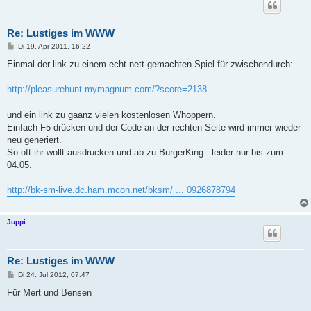
Re: Lustiges im WWW
B
Di 19. Apr 2011, 16:22
e
i
Einmal der link zu einem echt nett gemachten Spiel für zwischendurch:
t
r
a
http://pleasurehunt.mymagnum.com/?score=2138
g
und ein link zu gaanz vielen kostenlosen Whoppern.
Einfach F5 drücken und der Code an der rechten Seite wird immer wieder
neu generiert.
So oft ihr wollt ausdrucken und ab zu BurgerKing - leider nur bis zum
04.05.
http://bk-sm-live.dc.ham.mcon.net/bksm/ ... 0926878794
Juppi
Re: Lustiges im WWW
B
Di 24. Jul 2012, 07:47
e
i
Für Mert und Bensen
t
r