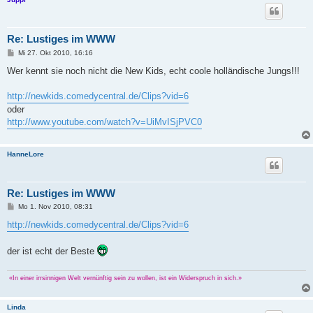
Re: Lustiges im WWW
B
Mi 27. Okt 2010, 16:16
e
i
Wer kennt sie noch nicht die New Kids, echt coole holländische Jungs!!!
t
r
a
http://newkids.comedycentral.de/Clips?vid=6
g
oder
http://www.youtube.com/watch?v=UiMvISjPVC0
HanneLore
Re: Lustiges im WWW
B
Mo 1. Nov 2010, 08:31
e
i
http://newkids.comedycentral.de/Clips?vid=6
t
r
a
der ist echt der Beste
g
«In einer irrsinnigen Welt vernünftig sein zu wollen, ist ein Widerspruch in sich.»
Linda