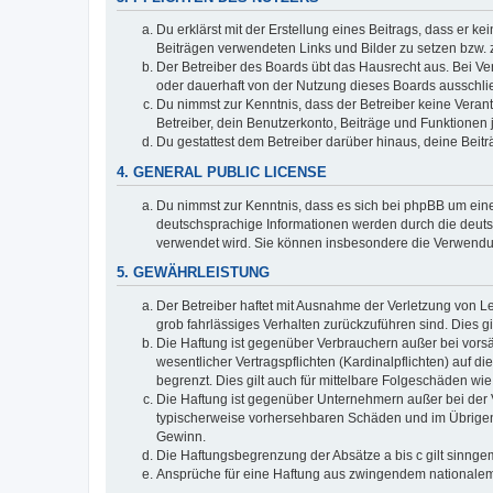
Du erklärst mit der Erstellung eines Beitrags, dass er ke
Beiträgen verwendeten Links und Bilder zu setzen bzw.
Der Betreiber des Boards übt das Hausrecht aus. Bei V
oder dauerhaft von der Nutzung dieses Boards ausschlie
Du nimmst zur Kenntnis, dass der Betreiber keine Verantw
Betreiber, dein Benutzerkonto, Beiträge und Funktionen 
Du gestattest dem Betreiber darüber hinaus, deine Beit
4. GENERAL PUBLIC LICENSE
Du nimmst zur Kenntnis, dass es sich bei phpBB um eine
deutschsprachige Informationen werden durch die deuts
verwendet wird. Sie können insbesondere die Verwendun
5. GEWÄHRLEISTUNG
Der Betreiber haftet mit Ausnahme der Verletzung von Le
grob fahrlässiges Verhalten zurückzuführen sind. Dies 
Die Haftung ist gegenüber Verbrauchern außer bei vors
wesentlicher Vertragspflichten (Kardinalpflichten) auf
begrenzt. Dies gilt auch für mittelbare Folgeschäden 
Die Haftung ist gegenüber Unternehmern außer bei der V
typischerweise vorhersehbaren Schäden und im Übrigen 
Gewinn.
Die Haftungsbegrenzung der Absätze a bis c gilt sinnge
Ansprüche für eine Haftung aus zwingendem nationalem