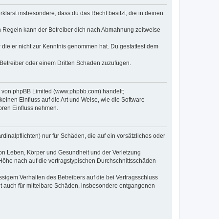
erklärst insbesondere, dass du das Recht besitzt, die in deinen
n Regeln kann der Betreiber dich nach Abmahnung zeitweise
er die er nicht zur Kenntnis genommen hat. Du gestattest dem
 Betreiber oder einem Dritten Schaden zuzufügen.
re von phpBB Limited (www.phpbb.com) handelt;
inen Einfluss auf die Art und Weise, wie die Software
oren Einfluss nehmen.
inalpflichten) nur für Schäden, die auf ein vorsätzliches oder
von Leben, Körper und Gesundheit und der Verletzung
r Höhe nach auf die vertragstypischen Durchschnittsschäden
sigem Verhalten des Betreibers auf die bei Vertragsschluss
lt auch für mittelbare Schäden, insbesondere entgangenen