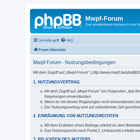
Mwpf-Forum
Zum gnadenlosen Austausch von In
Schnellzugriff
FAQ
Foren-Übersicht
Mwpf-Forum - Nutzungsbedingungen
Mit dem Zugriff auf „Mwpf-Forum“ („http://www.mwpf.de/phpBB3
1. NUTZUNGSVERTRAG
Mit dem Zugriff auf „Mwpf-Forum“ (im Folgenden „das Bo
Regelungen einverstanden.
Wenn du mit diesen Regelungen nicht einverstanden bist,
Der Nutzungsvertrag wird auf unbestimmte Zeit geschlos
2. EINRÄUMUNG VON NUTZUNGSRECHTEN
Mit dem Erstellen eines Beitrags erteilst du dem Betrei
Das Nutzungsrecht nach Punkt 2, Unterpunkt a bleibt 
3. PFLICHTEN DES NUTZERS