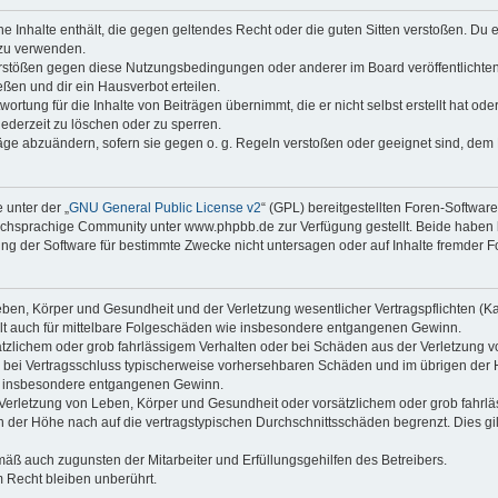
ine Inhalte enthält, die gegen geltendes Recht oder die guten Sitten verstoßen. Du 
 zu verwenden.
erstößen gegen diese Nutzungsbedingungen oder anderer im Board veröffentlichte
ßen und dir ein Hausverbot erteilen.
ortung für die Inhalte von Beiträgen übernimmt, die er nicht selbst erstellt hat od
jederzeit zu löschen oder zu sperren.
räge abzuändern, sofern sie gegen o. g. Regeln verstoßen oder geeignet sind, dem
 unter der „
GNU General Public License v2
“ (GPL) bereitgestellten Foren-Softwa
chsprachige Community unter www.phpbb.de zur Verfügung gestellt. Beide haben ke
g der Software für bestimmte Zwecke nicht untersagen oder auf Inhalte fremder F
ben, Körper und Gesundheit und der Verletzung wesentlicher Vertragspflichten (Kard
gilt auch für mittelbare Folgeschäden wie insbesondere entgangenen Gewinn.
ätzlichem oder grob fahrlässigem Verhalten oder bei Schäden aus der Verletzung 
 die bei Vertragsschluss typischerweise vorhersehbaren Schäden und im übrigen de
wie insbesondere entgangenen Gewinn.
erletzung von Leben, Körper und Gesundheit oder vorsätzlichem oder grob fahrläs
der Höhe nach auf die vertragstypischen Durchschnittsschäden begrenzt. Dies gi
mäß auch zugunsten der Mitarbeiter und Erfüllungsgehilfen des Betreibers.
 Recht bleiben unberührt.