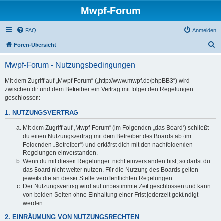
Mwpf-Forum
FAQ
Anmelden
S
Foren-Übersicht
u
Mwpf-Forum - Nutzungsbedingungen
c
h
Mit dem Zugriff auf „Mwpf-Forum“ („http://www.mwpf.de/phpBB3“) wird
zwischen dir und dem Betreiber ein Vertrag mit folgenden Regelungen
e
geschlossen:
1. NUTZUNGSVERTRAG
Mit dem Zugriff auf „Mwpf-Forum“ (im Folgenden „das Board“) schließt
du einen Nutzungsvertrag mit dem Betreiber des Boards ab (im
Folgenden „Betreiber“) und erklärst dich mit den nachfolgenden
Regelungen einverstanden.
Wenn du mit diesen Regelungen nicht einverstanden bist, so darfst du
das Board nicht weiter nutzen. Für die Nutzung des Boards gelten
jeweils die an dieser Stelle veröffentlichten Regelungen.
Der Nutzungsvertrag wird auf unbestimmte Zeit geschlossen und kann
von beiden Seiten ohne Einhaltung einer Frist jederzeit gekündigt
werden.
2. EINRÄUMUNG VON NUTZUNGSRECHTEN