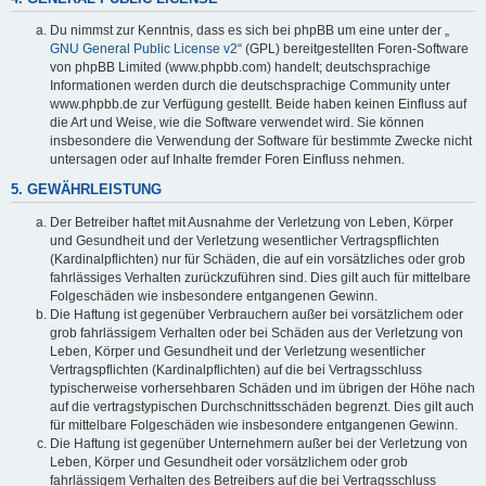
Du nimmst zur Kenntnis, dass es sich bei phpBB um eine unter der „
GNU General Public License v2
“ (GPL) bereitgestellten Foren-Software
von phpBB Limited (www.phpbb.com) handelt; deutschsprachige
Informationen werden durch die deutschsprachige Community unter
www.phpbb.de zur Verfügung gestellt. Beide haben keinen Einfluss auf
die Art und Weise, wie die Software verwendet wird. Sie können
insbesondere die Verwendung der Software für bestimmte Zwecke nicht
untersagen oder auf Inhalte fremder Foren Einfluss nehmen.
5. GEWÄHRLEISTUNG
Der Betreiber haftet mit Ausnahme der Verletzung von Leben, Körper
und Gesundheit und der Verletzung wesentlicher Vertragspflichten
(Kardinalpflichten) nur für Schäden, die auf ein vorsätzliches oder grob
fahrlässiges Verhalten zurückzuführen sind. Dies gilt auch für mittelbare
Folgeschäden wie insbesondere entgangenen Gewinn.
Die Haftung ist gegenüber Verbrauchern außer bei vorsätzlichem oder
grob fahrlässigem Verhalten oder bei Schäden aus der Verletzung von
Leben, Körper und Gesundheit und der Verletzung wesentlicher
Vertragspflichten (Kardinalpflichten) auf die bei Vertragsschluss
typischerweise vorhersehbaren Schäden und im übrigen der Höhe nach
auf die vertragstypischen Durchschnittsschäden begrenzt. Dies gilt auch
für mittelbare Folgeschäden wie insbesondere entgangenen Gewinn.
Die Haftung ist gegenüber Unternehmern außer bei der Verletzung von
Leben, Körper und Gesundheit oder vorsätzlichem oder grob
fahrlässigem Verhalten des Betreibers auf die bei Vertragsschluss