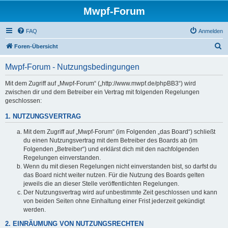
Mwpf-Forum
FAQ
Anmelden
S
Foren-Übersicht
u
Mwpf-Forum - Nutzungsbedingungen
c
h
Mit dem Zugriff auf „Mwpf-Forum“ („http://www.mwpf.de/phpBB3“) wird
zwischen dir und dem Betreiber ein Vertrag mit folgenden Regelungen
e
geschlossen:
1. NUTZUNGSVERTRAG
Mit dem Zugriff auf „Mwpf-Forum“ (im Folgenden „das Board“) schließt
du einen Nutzungsvertrag mit dem Betreiber des Boards ab (im
Folgenden „Betreiber“) und erklärst dich mit den nachfolgenden
Regelungen einverstanden.
Wenn du mit diesen Regelungen nicht einverstanden bist, so darfst du
das Board nicht weiter nutzen. Für die Nutzung des Boards gelten
jeweils die an dieser Stelle veröffentlichten Regelungen.
Der Nutzungsvertrag wird auf unbestimmte Zeit geschlossen und kann
von beiden Seiten ohne Einhaltung einer Frist jederzeit gekündigt
werden.
2. EINRÄUMUNG VON NUTZUNGSRECHTEN