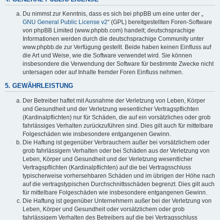
Du nimmst zur Kenntnis, dass es sich bei phpBB um eine unter der „
GNU General Public License v2
“ (GPL) bereitgestellten Foren-Software
von phpBB Limited (www.phpbb.com) handelt; deutschsprachige
Informationen werden durch die deutschsprachige Community unter
www.phpbb.de zur Verfügung gestellt. Beide haben keinen Einfluss auf
die Art und Weise, wie die Software verwendet wird. Sie können
insbesondere die Verwendung der Software für bestimmte Zwecke nicht
untersagen oder auf Inhalte fremder Foren Einfluss nehmen.
5. GEWÄHRLEISTUNG
Der Betreiber haftet mit Ausnahme der Verletzung von Leben, Körper
und Gesundheit und der Verletzung wesentlicher Vertragspflichten
(Kardinalpflichten) nur für Schäden, die auf ein vorsätzliches oder grob
fahrlässiges Verhalten zurückzuführen sind. Dies gilt auch für mittelbare
Folgeschäden wie insbesondere entgangenen Gewinn.
Die Haftung ist gegenüber Verbrauchern außer bei vorsätzlichem oder
grob fahrlässigem Verhalten oder bei Schäden aus der Verletzung von
Leben, Körper und Gesundheit und der Verletzung wesentlicher
Vertragspflichten (Kardinalpflichten) auf die bei Vertragsschluss
typischerweise vorhersehbaren Schäden und im übrigen der Höhe nach
auf die vertragstypischen Durchschnittsschäden begrenzt. Dies gilt auch
für mittelbare Folgeschäden wie insbesondere entgangenen Gewinn.
Die Haftung ist gegenüber Unternehmern außer bei der Verletzung von
Leben, Körper und Gesundheit oder vorsätzlichem oder grob
fahrlässigem Verhalten des Betreibers auf die bei Vertragsschluss