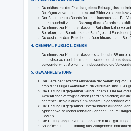
Du erklärst mit der Erstellung eines Beitrags, dass er ke
Beiträgen verwendeten Links und Bilder zu setzen bzw.
Der Betreiber des Boards übt das Hausrecht aus. Bei V
oder dauerhaft von der Nutzung dieses Boards ausschlie
Du nimmst zur Kenntnis, dass der Betreiber keine Verantw
Betreiber, dein Benutzerkonto, Beiträge und Funktionen 
Du gestattest dem Betreiber darüber hinaus, deine Beit
4. GENERAL PUBLIC LICENSE
Du nimmst zur Kenntnis, dass es sich bei phpBB um eine
deutschsprachige Informationen werden durch die deuts
verwendet wird. Sie können insbesondere die Verwendun
5. GEWÄHRLEISTUNG
Der Betreiber haftet mit Ausnahme der Verletzung von Le
grob fahrlässiges Verhalten zurückzuführen sind. Dies 
Die Haftung ist gegenüber Verbrauchern außer bei vors
wesentlicher Vertragspflichten (Kardinalpflichten) auf
begrenzt. Dies gilt auch für mittelbare Folgeschäden 
Die Haftung ist gegenüber Unternehmern außer bei der V
typischerweise vorhersehbaren Schäden und im Übrigen 
Gewinn.
Die Haftungsbegrenzung der Absätze a bis c gilt sinnge
Ansprüche für eine Haftung aus zwingendem nationalem