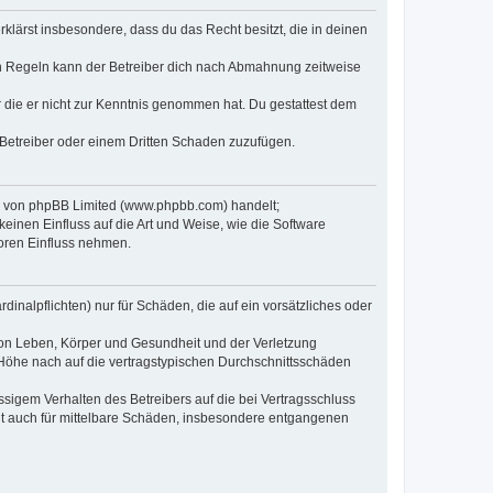
erklärst insbesondere, dass du das Recht besitzt, die in deinen
n Regeln kann der Betreiber dich nach Abmahnung zeitweise
er die er nicht zur Kenntnis genommen hat. Du gestattest dem
 Betreiber oder einem Dritten Schaden zuzufügen.
re von phpBB Limited (www.phpbb.com) handelt;
inen Einfluss auf die Art und Weise, wie die Software
oren Einfluss nehmen.
inalpflichten) nur für Schäden, die auf ein vorsätzliches oder
von Leben, Körper und Gesundheit und der Verletzung
r Höhe nach auf die vertragstypischen Durchschnittsschäden
sigem Verhalten des Betreibers auf die bei Vertragsschluss
lt auch für mittelbare Schäden, insbesondere entgangenen