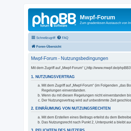
Mwpf-Forum
Zum gnadenlosen Austausch von In
Schnellzugriff
FAQ
Foren-Übersicht
Mwpf-Forum - Nutzungsbedingungen
Mit dem Zugriff auf „Mwpf-Forum“ („http://www.mwpf.de/phpBB3
1. NUTZUNGSVERTRAG
Mit dem Zugriff auf „Mwpf-Forum“ (im Folgenden „das Bo
Regelungen einverstanden.
Wenn du mit diesen Regelungen nicht einverstanden bist,
Der Nutzungsvertrag wird auf unbestimmte Zeit geschlos
2. EINRÄUMUNG VON NUTZUNGSRECHTEN
Mit dem Erstellen eines Beitrags erteilst du dem Betrei
Das Nutzungsrecht nach Punkt 2, Unterpunkt a bleibt 
3. PFLICHTEN DES NUTZERS