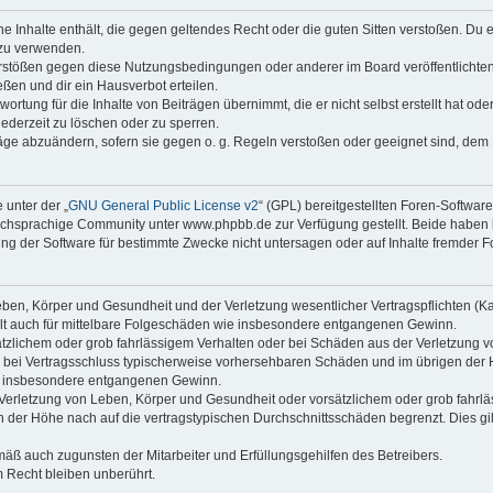
ine Inhalte enthält, die gegen geltendes Recht oder die guten Sitten verstoßen. Du 
 zu verwenden.
erstößen gegen diese Nutzungsbedingungen oder anderer im Board veröffentlichte
ßen und dir ein Hausverbot erteilen.
ortung für die Inhalte von Beiträgen übernimmt, die er nicht selbst erstellt hat od
jederzeit zu löschen oder zu sperren.
räge abzuändern, sofern sie gegen o. g. Regeln verstoßen oder geeignet sind, dem
 unter der „
GNU General Public License v2
“ (GPL) bereitgestellten Foren-Softwa
chsprachige Community unter www.phpbb.de zur Verfügung gestellt. Beide haben ke
g der Software für bestimmte Zwecke nicht untersagen oder auf Inhalte fremder F
ben, Körper und Gesundheit und der Verletzung wesentlicher Vertragspflichten (Kard
gilt auch für mittelbare Folgeschäden wie insbesondere entgangenen Gewinn.
ätzlichem oder grob fahrlässigem Verhalten oder bei Schäden aus der Verletzung 
 die bei Vertragsschluss typischerweise vorhersehbaren Schäden und im übrigen de
wie insbesondere entgangenen Gewinn.
erletzung von Leben, Körper und Gesundheit oder vorsätzlichem oder grob fahrläs
der Höhe nach auf die vertragstypischen Durchschnittsschäden begrenzt. Dies gi
mäß auch zugunsten der Mitarbeiter und Erfüllungsgehilfen des Betreibers.
 Recht bleiben unberührt.