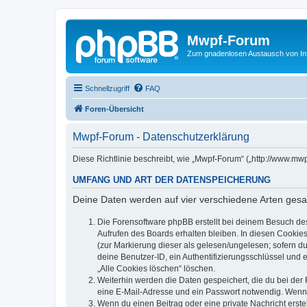
Mwpf-Forum
Zum gnadenlosen Austausch von In
Schnellzugriff
FAQ
Foren-Übersicht
Mwpf-Forum - Datenschutzerklärung
Diese Richtlinie beschreibt, wie „Mwpf-Forum“ („http://www.m
UMFANG UND ART DER DATENSPEICHERUNG
Deine Daten werden auf vier verschiedene Arten ges
Die Forensoftware phpBB erstellt bei deinem Besuch de
Aufrufen des Boards erhalten bleiben. In diesen Cookies
(zur Markierung dieser als gelesen/ungelesen; sofern d
deine Benutzer-ID, ein Authentifizierungsschlüssel und 
„Alle Cookies löschen“ löschen.
Weiterhin werden die Daten gespeichert, die du bei der 
eine E-Mail-Adresse und ein Passwort notwendig. Wenn du
Wenn du einen Beitrag oder eine private Nachricht erste