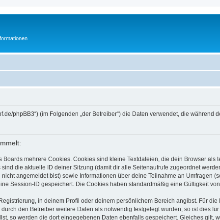
formationen
wpf.de/phpBB3“) (im Folgenden „der Betreiber“) die Daten verwendet, die währen
ammelt:
s Boards mehrere Cookies. Cookies sind kleine Textdateien, die dein Browser als
 sind die aktuelle ID deiner Sitzung (damit dir alle Seitenaufrufe zugeordnet werd
u nicht angemeldet bist) sowie Informationen über deine Teilnahme an Umfragen (s
eine Session-ID gespeichert. Die Cookies haben standardmäßig eine Gültigkeit von 
Registrierung, in deinem Profil oder deinem persönlichem Bereich angibst. Für di
rch den Betreiber weitere Daten als notwendig festgelegt wurden, so ist dies für 
llst, so werden die dort eingegebenen Daten ebenfalls gespeichert. Gleiches gilt, 