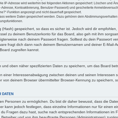
Die IP-Adresse wird weiterhin bei folgenden Aktionen gespeichert: Löschen und Än
l-Adresse, Kontoaktivierung, Benutzer-Passwort) und gescheiterte Anmeldeversuch
ine?“-Funktion angezeigt und nicht dauerhaft gespeichert.
 dass weitere Daten gespeichert werden. Dazu gehören dein Abstimmungsverhalten
gungsfunktionen.
(Hash) gespeichert, so dass es sicher ist. Jedoch wird dir empfohlen, 
ssel zu deinem Benutzerkonto für das Board, also geh mit ihm sorgsam
htigterweise nach deinem Passwort fragen. Solltest du dein Passwort v
are fragt dich dann nach deinem Benutzernamen und deiner E-Mail-Ad
Board zugreifen kannst.
en und oben näher spezifizierten Daten zu speichern, um das Board bet
en einer Interessenabwägung zwischen deinen und seinen Interessen sow
r von deinem Browser übermittelter Browser-Kennung zu speichern, so
R DATEN
n Personen zu ermöglichen. Du bist dir daher bewusst, dass die Daten d
ber kann jedoch festlegen, dass einzelne Informationen nur für einen ei
n du Fragen dazu hast, suche nach entsprechenden Informationen im Fo
n Betreiber und von ihm beauftragte Personen (Administratoren) zugäng