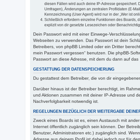
diesen Fällen wird auch deine IP-Adresse gespeichert. 
Umfragen), Änderungen an zentralen Profildaten (E-Mai
Kennzeichnung (User Agent) wird nur in der „Wer ist onl
Schließlich erfordern einzelne Funktionen des Boards,
explizit von dir gesetzte Lesezeichen oder Benachrichti
Dein Passwort wird mit einer Einwege-Verschlüsselung 
Webseiten zu verwenden. Das Passwort ist dein Schlü
Betreibers, von phpBB Limited oder ein Dritter berec
mein Passwort vergessen“ benutzen. Die phpBB-Softw
Passwort an diese Adresse, mit dem du dann auf das 
GESTATTUNG DER DATENSPEICHERUNG
Du gestattest dem Betreiber, die von dir eingegeben
Darüber hinaus ist der Betreiber berechtigt, im Rahm
und Aktionen zusammen mit deiner IP-Adresse und de
Nachverfolgbarkeit notwendig ist.
REGELUNGEN BEZÜGLICH DER WEITERGABE DEINE
Zweck eines Boards ist es, einen Austausch mit andere
Internet öffentlich zugänglich sein können. Der Betrei
Benutzer, Administratoren etc.) zugänglich sind. Wen
Adresse aus deinem Profil ist dabei jedoch nur für de