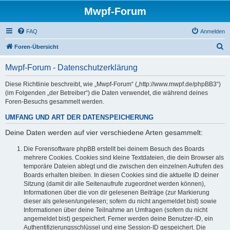
Mwpf-Forum
FAQ
Anmelden
S
Foren-Übersicht
u
Mwpf-Forum - Datenschutzerklärung
c
h
Diese Richtlinie beschreibt, wie „Mwpf-Forum“ („http://www.mwpf.de/phpBB3“)
(im Folgenden „der Betreiber“) die Daten verwendet, die während deines
e
Foren-Besuchs gesammelt werden.
UMFANG UND ART DER DATENSPEICHERUNG
Deine Daten werden auf vier verschiedene Arten gesammelt:
Die Forensoftware phpBB erstellt bei deinem Besuch des Boards
mehrere Cookies. Cookies sind kleine Textdateien, die dein Browser als
temporäre Dateien ablegt und die zwischen den einzelnen Aufrufen des
Boards erhalten bleiben. In diesen Cookies sind die aktuelle ID deiner
Sitzung (damit dir alle Seitenaufrufe zugeordnet werden können),
Informationen über die von dir gelesenen Beiträge (zur Markierung
dieser als gelesen/ungelesen; sofern du nicht angemeldet bist) sowie
Informationen über deine Teilnahme an Umfragen (sofern du nicht
angemeldet bist) gespeichert. Ferner werden deine Benutzer-ID, ein
Authentifizierungsschlüssel und eine Session-ID gespeichert. Die