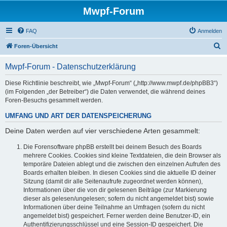
Mwpf-Forum
FAQ
Anmelden
S
Foren-Übersicht
u
Mwpf-Forum - Datenschutzerklärung
c
h
Diese Richtlinie beschreibt, wie „Mwpf-Forum“ („http://www.mwpf.de/phpBB3“)
(im Folgenden „der Betreiber“) die Daten verwendet, die während deines
e
Foren-Besuchs gesammelt werden.
UMFANG UND ART DER DATENSPEICHERUNG
Deine Daten werden auf vier verschiedene Arten gesammelt:
Die Forensoftware phpBB erstellt bei deinem Besuch des Boards
mehrere Cookies. Cookies sind kleine Textdateien, die dein Browser als
temporäre Dateien ablegt und die zwischen den einzelnen Aufrufen des
Boards erhalten bleiben. In diesen Cookies sind die aktuelle ID deiner
Sitzung (damit dir alle Seitenaufrufe zugeordnet werden können),
Informationen über die von dir gelesenen Beiträge (zur Markierung
dieser als gelesen/ungelesen; sofern du nicht angemeldet bist) sowie
Informationen über deine Teilnahme an Umfragen (sofern du nicht
angemeldet bist) gespeichert. Ferner werden deine Benutzer-ID, ein
Authentifizierungsschlüssel und eine Session-ID gespeichert. Die