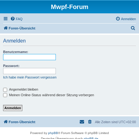
Mwpf-Forum
FAQ
Anmelden
S
Foren-Übersicht
u
Anmelden
c
h
Benutzername:
e
Passwort:
Ich habe mein Passwort vergessen
Angemeldet bleiben
Meinen Online-Status während dieser Sitzung verbergen
Foren-Übersicht
Alle Zeiten sind
UTC+02:00
Powered by
phpBB
® Forum Software © phpBB Limited
Deutsche Übersetzung durch
phpBB.de