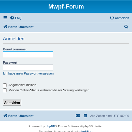
Mwpf-Forum
FAQ
Anmelden
S
Foren-Übersicht
u
Anmelden
c
h
Benutzername:
e
Passwort:
Ich habe mein Passwort vergessen
Angemeldet bleiben
Meinen Online-Status während dieser Sitzung verbergen
Foren-Übersicht
Alle Zeiten sind
UTC+02:00
Powered by
phpBB
® Forum Software © phpBB Limited
Deutsche Übersetzung durch
phpBB.de