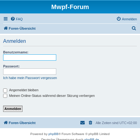
Mwpf-Forum
FAQ
Anmelden
S
Foren-Übersicht
u
Anmelden
c
h
Benutzername:
e
Passwort:
Ich habe mein Passwort vergessen
Angemeldet bleiben
Meinen Online-Status während dieser Sitzung verbergen
Foren-Übersicht
Alle Zeiten sind
UTC+02:00
Powered by
phpBB
® Forum Software © phpBB Limited
Deutsche Übersetzung durch
phpBB.de