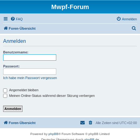
Mwpf-Forum
FAQ
Anmelden
S
Foren-Übersicht
u
Anmelden
c
h
Benutzername:
e
Passwort:
Ich habe mein Passwort vergessen
Angemeldet bleiben
Meinen Online-Status während dieser Sitzung verbergen
Foren-Übersicht
Alle Zeiten sind
UTC+02:00
Powered by
phpBB
® Forum Software © phpBB Limited
Deutsche Übersetzung durch
phpBB.de