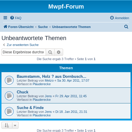
Mwpf-Forum
FAQ
Anmelden
S
Foren-Übersicht
Suche
Unbeantwortete Themen
u
Unbeantwortete Themen
c
Zur erweiterten Suche
h
Suche
Erweiterte Suche
e
Die Suche ergab 3 Treffer • Seite
1
von
1
Themen
Baumstamm, Holz ? aus Dornbusch...
Letzter Beitrag von
Metzo
«
Sa 30. Apr 2011, 17:07
Verfasst in
Plauderecke
Chuck
Letzter Beitrag von
Jens
«
Fr 29. Apr 2011, 11:45
Verfasst in
Plauderecke
Suche & Finde
Letzter Beitrag von
Jens
«
Di 18. Jan 2011, 21:31
Verfasst in
Plauderecke
Die Suche ergab 3 Treffer • Seite
1
von
1