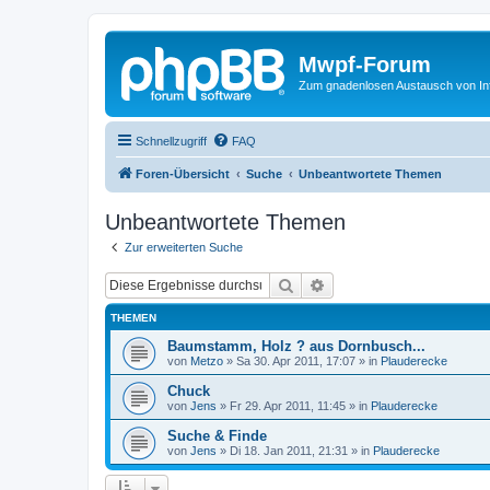
Mwpf-Forum
Zum gnadenlosen Austausch von In
Schnellzugriff
FAQ
Foren-Übersicht
Suche
Unbeantwortete Themen
Unbeantwortete Themen
Zur erweiterten Suche
Suche
Erweiterte Suche
THEMEN
Baumstamm, Holz ? aus Dornbusch...
von
Metzo
»
Sa 30. Apr 2011, 17:07
» in
Plauderecke
Chuck
von
Jens
»
Fr 29. Apr 2011, 11:45
» in
Plauderecke
Suche & Finde
von
Jens
»
Di 18. Jan 2011, 21:31
» in
Plauderecke