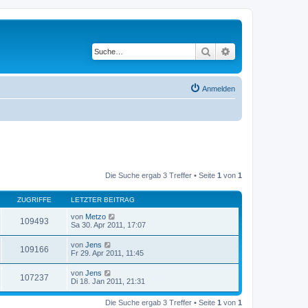
Suche
Erweiterte Suche
Anmelden
Die Suche ergab 3 Treffer • Seite
1
von
1
ZUGRIFFE
LETZTER BEITRAG
von
Metzo
109493
Sa 30. Apr 2011, 17:07
von
Jens
109166
Fr 29. Apr 2011, 11:45
von
Jens
107237
Di 18. Jan 2011, 21:31
Die Suche ergab 3 Treffer • Seite
1
von
1