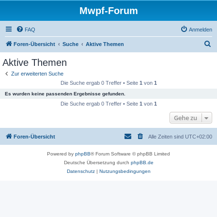
Mwpf-Forum
FAQ
Anmelden
S
Foren-Übersicht
Suche
Aktive Themen
u
Aktive Themen
c
Zur erweiterten Suche
h
Die Suche ergab 0 Treffer • Seite
1
von
1
e
Es wurden keine passenden Ergebnisse gefunden.
Die Suche ergab 0 Treffer • Seite
1
von
1
Gehe zu
Foren-Übersicht
Alle Zeiten sind
UTC+02:00
Powered by
phpBB
® Forum Software © phpBB Limited
Deutsche Übersetzung durch
phpBB.de
Datenschutz
|
Nutzungsbedingungen