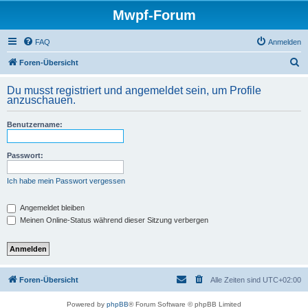
Mwpf-Forum
FAQ
Anmelden
S
Foren-Übersicht
u
Du musst registriert und angemeldet sein, um Profile
c
anzuschauen.
h
Benutzername:
e
Passwort:
Ich habe mein Passwort vergessen
Angemeldet bleiben
Meinen Online-Status während dieser Sitzung verbergen
Foren-Übersicht
Alle Zeiten sind
UTC+02:00
Powered by
phpBB
® Forum Software © phpBB Limited