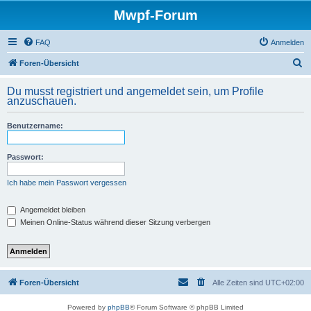
Mwpf-Forum
FAQ
Anmelden
S
Foren-Übersicht
u
Du musst registriert und angemeldet sein, um Profile
c
anzuschauen.
h
Benutzername:
e
Passwort:
Ich habe mein Passwort vergessen
Angemeldet bleiben
Meinen Online-Status während dieser Sitzung verbergen
Foren-Übersicht
Alle Zeiten sind
UTC+02:00
Powered by
phpBB
® Forum Software © phpBB Limited