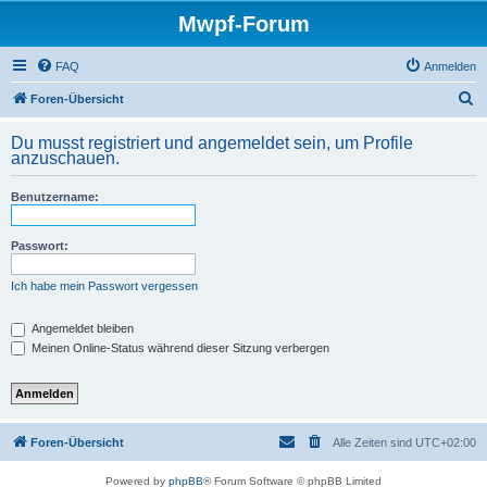
Mwpf-Forum
FAQ
Anmelden
S
Foren-Übersicht
u
Du musst registriert und angemeldet sein, um Profile
c
anzuschauen.
h
Benutzername:
e
Passwort:
Ich habe mein Passwort vergessen
Angemeldet bleiben
Meinen Online-Status während dieser Sitzung verbergen
Foren-Übersicht
Alle Zeiten sind
UTC+02:00
Powered by
phpBB
® Forum Software © phpBB Limited