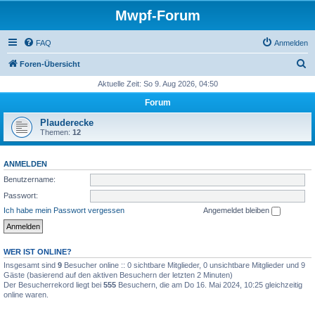
Mwpf-Forum
FAQ
Anmelden
S
Foren-Übersicht
u
Aktuelle Zeit: So 9. Aug 2026, 04:50
c
Forum
h
Plauderecke
e
Themen:
12
ANMELDEN
Benutzername:
Passwort:
Ich habe mein Passwort vergessen
Angemeldet bleiben
WER IST ONLINE?
Insgesamt sind
9
Besucher online :: 0 sichtbare Mitglieder, 0 unsichtbare Mitglieder und 9
Gäste (basierend auf den aktiven Besuchern der letzten 2 Minuten)
Der Besucherrekord liegt bei
555
Besuchern, die am Do 16. Mai 2024, 10:25 gleichzeitig
online waren.