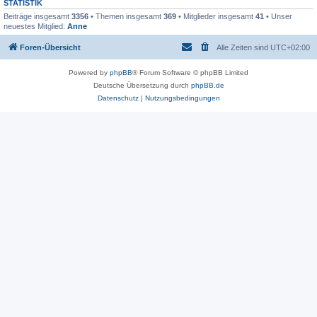
STATISTIK
Beiträge insgesamt
3356
• Themen insgesamt
369
• Mitglieder insgesamt
41
• Unser
neuestes Mitglied:
Anne
Foren-Übersicht
Alle Zeiten sind
UTC+02:00
Powered by
phpBB
® Forum Software © phpBB Limited
Deutsche Übersetzung durch
phpBB.de
Datenschutz
|
Nutzungsbedingungen