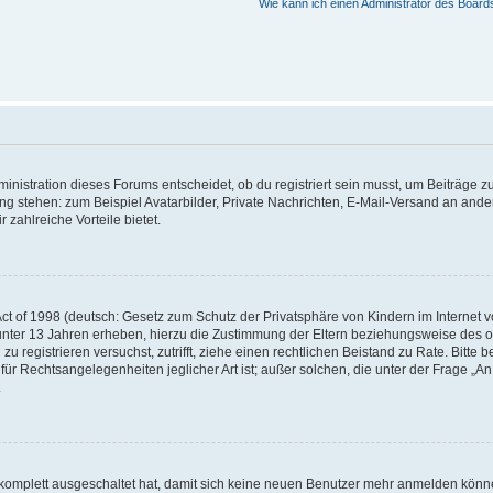
Wie kann ich einen Administrator des Board
istration dieses Forums entscheidet, ob du registriert sein musst, um Beiträge zu s
ung stehen: zum Beispiel Avatarbilder, Private Nachrichten, E-Mail-Versand an ander
 zahlreiche Vorteile bietet.
t of 1998 (deutsch: Gesetz zum Schutz der Privatsphäre von Kindern im Internet vo
unter 13 Jahren erheben, hierzu die Zustimmung der Eltern beziehungsweise des o
h zu registrieren versuchst, zutrifft, ziehe einen rechtlichen Beistand zu Rate. Bit
für Rechtsangelegenheiten jeglicher Art ist; außer solchen, die unter der Frage „
.
g komplett ausgeschaltet hat, damit sich keine neuen Benutzer mehr anmelden könn