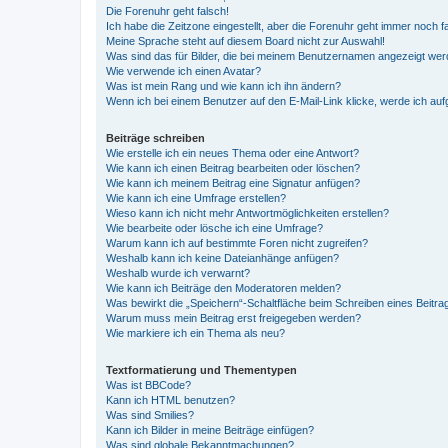
Die Forenuhr geht falsch!
Ich habe die Zeitzone eingestellt, aber die Forenuhr geht immer noch f
Meine Sprache steht auf diesem Board nicht zur Auswahl!
Was sind das für Bilder, die bei meinem Benutzernamen angezeigt we
Wie verwende ich einen Avatar?
Was ist mein Rang und wie kann ich ihn ändern?
Wenn ich bei einem Benutzer auf den E-Mail-Link klicke, werde ich au
Beiträge schreiben
Wie erstelle ich ein neues Thema oder eine Antwort?
Wie kann ich einen Beitrag bearbeiten oder löschen?
Wie kann ich meinem Beitrag eine Signatur anfügen?
Wie kann ich eine Umfrage erstellen?
Wieso kann ich nicht mehr Antwortmöglichkeiten erstellen?
Wie bearbeite oder lösche ich eine Umfrage?
Warum kann ich auf bestimmte Foren nicht zugreifen?
Weshalb kann ich keine Dateianhänge anfügen?
Weshalb wurde ich verwarnt?
Wie kann ich Beiträge den Moderatoren melden?
Was bewirkt die „Speichern“-Schaltfläche beim Schreiben eines Beitra
Warum muss mein Beitrag erst freigegeben werden?
Wie markiere ich ein Thema als neu?
Textformatierung und Thementypen
Was ist BBCode?
Kann ich HTML benutzen?
Was sind Smilies?
Kann ich Bilder in meine Beiträge einfügen?
Was sind globale Bekanntmachungen?