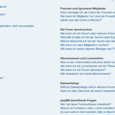
alsch!
Freunde und ignorierte Mitglieder
Wozu benötige ich die Listen der Freunde un
rden?
Wie kann ich Mitglieder zur Liste der Freund
wieder aus den Listen entfernen?
fgefordert, mich anzumelden.
Die Foren durchsuchen
Wie kann ich ein Forum oder mehrere For
Weshalb erhalte ich bei der Suche keine Er
Warum bekomme ich bei der Suche eine lee
Wie kann ich nach Mitgliedern suchen?
Wie kann ich meine eigenen Beiträge und T
Abonnements und Lesezeichen
Was ist der Unterschied zwischen einem L
Wie kann ich ein Lesezeichen auf ein Them
Wie kann ich ein Forum abonnieren?
Wie deaktiviere ich meine Abonnements?
gs?
Dateianhänge
Welche Dateianhänge sind in diesem Forum
Kann ich eine Übersicht all meiner Dateian
phpBB betreffende Fragen
Wer hat diese Forensoftware entwickelt?
Warum ist Funktion x oder y nicht enthalten
An wen soll ich mich wenden, falls es Besc