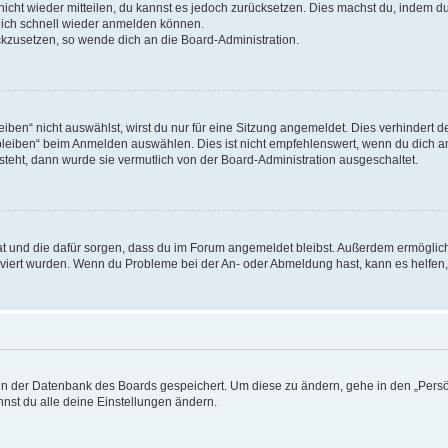
 nicht wieder mitteilen, du kannst es jedoch zurücksetzen. Dies machst du, indem 
 dich schnell wieder anmelden können.
ückzusetzen, so wende dich an die Board-Administration.
en“ nicht auswählst, wirst du nur für eine Sitzung angemeldet. Dies verhindert 
leiben“ beim Anmelden auswählen. Dies ist nicht empfehlenswert, wenn du dich an
 steht, dann wurde sie vermutlich von der Board-Administration ausgeschaltet.
 hat und die dafür sorgen, dass du im Forum angemeldet bleibst. Außerdem ermögli
tiviert wurden. Wenn du Probleme bei der An- oder Abmeldung hast, kann es helfen
n in der Datenbank des Boards gespeichert. Um diese zu ändern, gehe in den „Persö
nst du alle deine Einstellungen ändern.