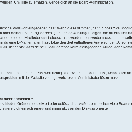
 wurden. Um Hilfe zu erhalten, wende dich an die Board-Administration.
 richtige Passwort eingegeben hast. Wenn diese stimmen, dann gibt es zwei Mögl
tern oder deiner Erziehungsberechtigten den Anweisungen folgen, die du erhalten ha
u angemeldeten Mitglieder erst freigeschaltet werden – entweder musst du dies selbs
. Wenn du eine E-Mail erhalten hast, folge den dort enthaltenen Anweisungen. Ansons
 dir sicher bist, dass deine E-Mail-Adresse korrekt eingegeben wurde, dann kontak
Benutzername und dein Passwort richtig sind. Wenn dies der Fall ist, wende dich a
ionsproblem mit der Website vorliegt, welches ein Administrator lösen muss.
icht mehr anmelden?!
erschieden Gründen deaktiviert oder gelöscht hat. Außerdem löschen viele Boards r
triere dich einfach erneut und nimm aktiv an den Diskussionen teil!