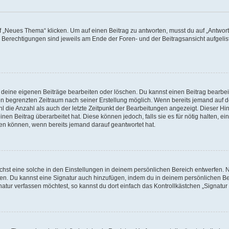
„Neues Thema“ klicken. Um auf einen Beitrag zu antworten, musst du auf „Antworte
e Berechtigungen sind jeweils am Ende der Foren- und der Beitragsansicht aufgeliste
r deine eigenen Beiträge bearbeiten oder löschen. Du kannst einen Beitrag bearbe
inen begrenzten Zeitraum nach seiner Erstellung möglich. Wenn bereits jemand auf de
 die Anzahl als auch der letzte Zeitpunkt der Bearbeitungen angezeigt. Dieser Hi
en Beitrag überarbeitet hat. Diese können jedoch, falls sie es für nötig halten, ei
hen können, wenn bereits jemand darauf geantwortet hat.
st eine solche in den Einstellungen in deinem persönlichen Bereich entwerfen. Na
eren. Du kannst eine Signatur auch hinzufügen, indem du in deinem persönlichen 
atur verfassen möchtest, so kannst du dort einfach das Kontrollkästchen „Signatu