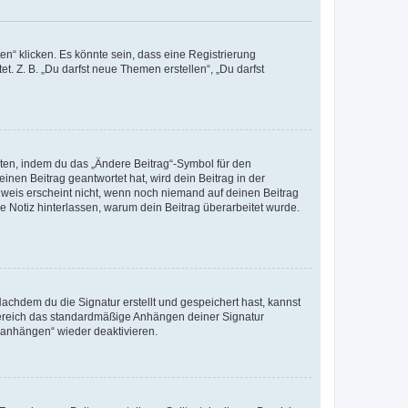
n“ klicken. Es könnte sein, dass eine Registrierung
t. Z. B. „Du darfst neue Themen erstellen“, „Du darfst
iten, indem du das „Ändere Beitrag“-Symbol für den
inen Beitrag geantwortet hat, wird dein Beitrag in der
nweis erscheint nicht, wenn noch niemand auf deinen Beitrag
ne Notiz hinterlassen, warum dein Beitrag überarbeitet wurde.
chdem du die Signatur erstellt und gespeichert hast, kannst
Bereich das standardmäßige Anhängen deiner Signatur
r anhängen“ wieder deaktivieren.