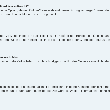
ine-Liste auftaucht?
n eine Option „Meinen Online-Status während dieser Sitzung verbergen“. Wenn du d
st dann als unsichtbarer Besucher gezählt.
en Zeitzone. In diesem Fall solltest du im „Persönlichen Bereich“ die für dich passe
den. Wenn du noch nicht registriert bist, ist dies ein guter Grund, dies jetzt zu tun
mer noch falsch!
t hast und die Zeit trotzdem noch falsch ist, geht die Uhr des Servers vermutlich fal
t installiert oder niemand hat das Forum bislang in deine Sprache übersetzt. Frag
, würden wir uns freuen, wenn du es übersetzen würdest. Weitere Informationen dazu