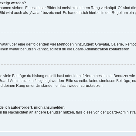
gezeigt werden?
amen stehen. Eines dieser Bilder ist meist mit deinem Rang verknüpft: Oft sind di
ld wird auch als „Avatar“ bezeichnet. Es handelt sich hierbei in der Regel um ein
 Avatar über eine der folgenden vier Methoden hinzufügen: Gravatar, Galerie, Rem
en Avatar benutzen kannst, solltest du die Board-Administration kontaktieren.
viele Beiträge du bislang erstellt hast oder identifizieren bestimmte Benutzer w
 Board-Administration festgelegt wurden. Bitte schreibe keine sinnlosen Beiträge
wird deinen Rang unter Umständen einfach wieder zurücksetzen.
rde ich aufgefordert, mich anzumelden.
ion für Nachrichten an andere Benutzer nutzen, falls diese von der Board-Administ