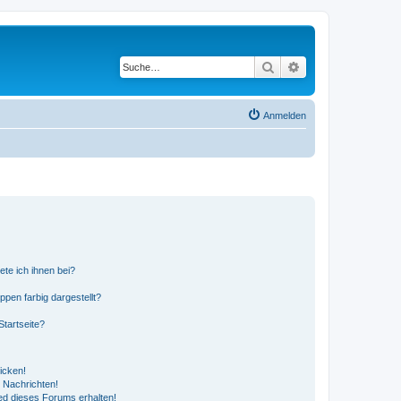
Suche
Erweiterte Suche
Anmelden
ete ich ihnen bei?
en farbig dargestellt?
tartseite?
icken!
 Nachrichten!
ed dieses Forums erhalten!